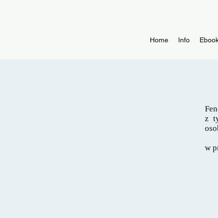
Home
Info
Eboo
Fen
z t
oso
w p