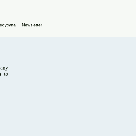
edycyna
Newsletter
zany
a to