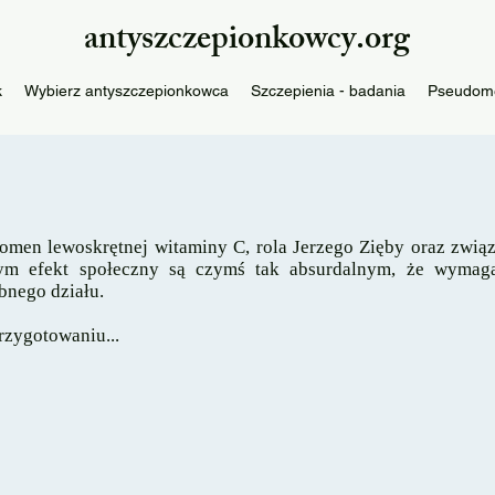
antyszczepionkowcy.org
k
Wybierz antyszczepionkowca
Szczepienia - badania
Pseudom
omen lewoskrętnej witaminy C, rola Jerzego Zięby oraz zwią
ym efekt społeczny są czymś tak absurdalnym, że wymag
bnego działu.
rzygotowaniu...